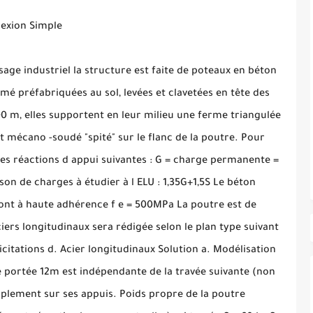
lexion Simple
age industriel la structure est faite de poteaux en béton
é préfabriquées au sol, levées et clavetées en tête des
0 m, elles supportent en leur milieu une ferme triangulée
t mécano -soudé "spité" sur le flanc de la poutre. Pour
es réactions d appui suivantes : G = charge permanente =
on de charges à étudier à l ELU : 1,35G+1,5S Le béton
 sont à haute adhérence f e = 500MPa La poutre est de
ers longitudinaux sera rédigée selon le plan type suivant
licitations d. Acier longitudinaux Solution a. Modélisation
 portée 12m est indépendante de la travée suivante (non
mplement sur ses appuis. Poids propre de la poutre