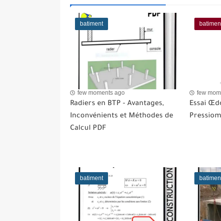
batiment
batimen
few moments ago
few mom
Radiers en BTP - Avantages,
Essai Œd
Inconvénients et Méthodes de
Pressiom
Calcul PDF
batiment
batimen