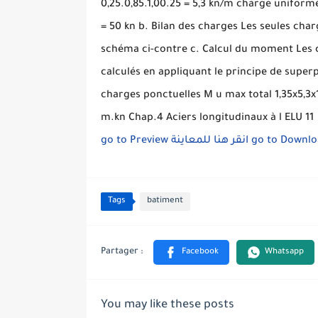
0,25.0,85.1,00.25 = 5,3 kn/m charge uniform
= 50 kn b. Bilan des charges Les seules char
schéma ci-contre c. Calcul du moment Les c
calculés en appliquant le principe de supe
charges ponctuelles M u max total 1,35x5,3x1
m.kn Chap.4 Aciers longitudinaux à l ELU 11
go to Preview
انقر هنا للمعاينة
go to Downl
Tags
batiment
You may like these posts