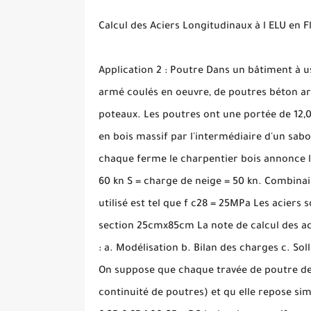
Calcul des Aciers Longitudinaux à l ELU en F
Application 2 : Poutre Dans un bâtiment à us
armé coulés en oeuvre, de poutres béton arm
poteaux. Les poutres ont une portée de 12,0
en bois massif par l'intermédiaire d'un sabo
chaque ferme le charpentier bois annonce l
60 kn S = charge de neige = 50 kn. Combinais
utilisé est tel que f c28 = 25MPa Les aciers
section 25cmx85cm La note de calcul des aci
: a. Modélisation b. Bilan des charges c. Sol
On suppose que chaque travée de poutre de
continuité de poutres) et qu elle repose si