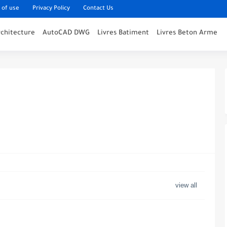
 of use
Privacy Policy
Contact Us
rchitecture
AutoCAD DWG
Livres Batiment
Livres Beton Arme