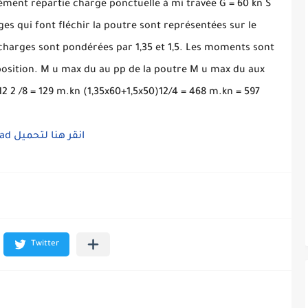
ément répartie charge ponctuelle à mi travée G = 60 kn S
ges qui font fléchir la poutre sont représentées sur le
harges sont pondérées par 1,35 et 1,5. Les moments sont
rposition. M u max du au pp de la poutre M u max du aux
2 2 /8 = 129 m.kn (1,35x60+1,5x50)12/4 = 468 m.kn = 597
oad
انقر هنا لتحميل