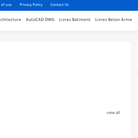
 of use
Privacy Policy
Contact Us
rchitecture
AutoCAD DWG
Livres Batiment
Livres Beton Arme