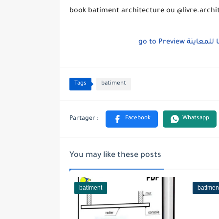
book batiment architecture ou @livre.arch
go to Preview
ا للمعاينة
Tags
batiment
You may like these posts
batiment
batimen