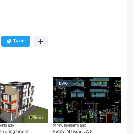
DWG
ents ago
few moments ago
 r3 logement
Petite Maison DWG