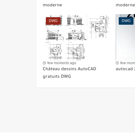
moderne
moderne
DWG
DWG
few moments ago
few mom
Château dessins AutoCAD
autocad 
gratuits DWG