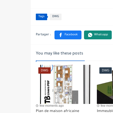
Tags
DWG
You may like these posts
DWG
DWG
few moments ago
few mom
Plan de maison africaine
Immeuble