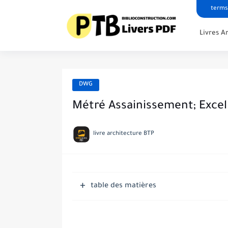
terms
Livres A
DWG
Métré Assainissement; Excel
livre architecture BTP
table des matières