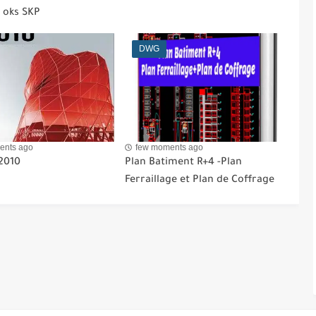
 oks SKP
DWG
ents ago
few moments ago
2010
Plan Batiment R+4 -Plan
Ferraillage et Plan de Coffrage