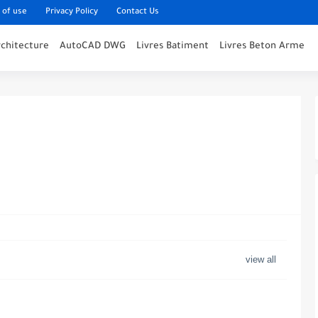
 of use
Privacy Policy
Contact Us
rchitecture
AutoCAD DWG
Livres Batiment
Livres Beton Arme