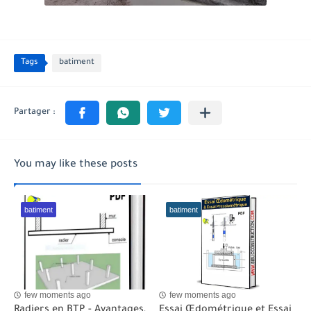
Tags
batiment
You may like these posts
batiment
batiment
few moments ago
few moments ago
Radiers en BTP - Avantages,
Essai Œdométrique et Essai