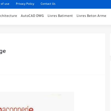
 of use
Privacy Policy
Contact Us
rchitecture
AutoCAD DWG
Livres Batiment
Livres Beton Arme
age