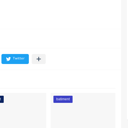
t
batiment