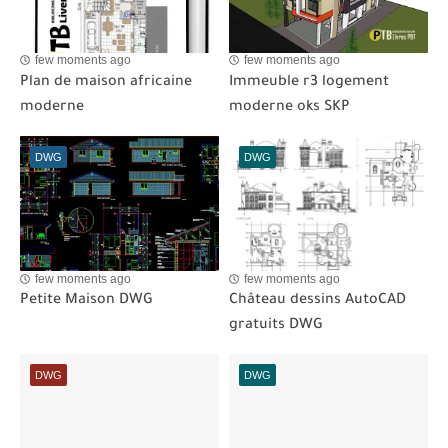
few moments ago
few moments ago
Plan de maison africaine
Immeuble r3 logement
moderne
moderne oks SKP
DWG
DWG
few moments ago
few moments ago
Petite Maison DWG
Château dessins AutoCAD
gratuits DWG
DWG
DWG