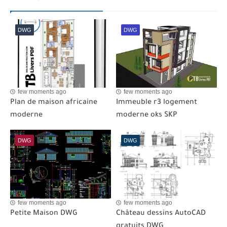
DWG
DWG
few moments ago
few moments ago
Plan de maison africaine
Immeuble r3 logement
moderne
moderne oks SKP
DWG
DWG
few moments ago
few moments ago
Petite Maison DWG
Château dessins AutoCAD
gratuits DWG