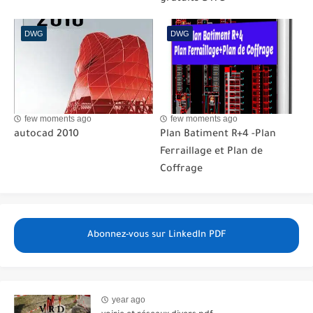
DWG
DWG
few moments ago
few moments ago
autocad 2010
Plan Batiment R+4 -Plan
Ferraillage et Plan de
Coffrage
Abonnez-vous sur LinkedIn PDF
year ago