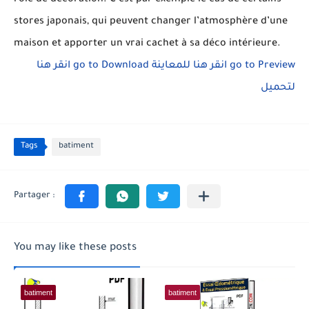
rôle de décoration. C’est par exemple le cas de certains
stores japonais, qui peuvent changer l’atmosphère d’une
maison et apporter un vrai cachet à sa déco intérieure.
انقر هنا
go to Download
انقر هنا للمعاينة
go to Preview
لتحميل
Tags
batiment
You may like these posts
batiment
batiment