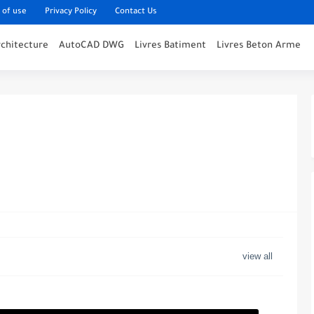
 of use
Privacy Policy
Contact Us
rchitecture
AutoCAD DWG
Livres Batiment
Livres Beton Arme