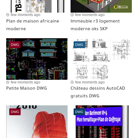
few moments ago
few moments ago
Plan de maison africaine
Immeuble r3 logement
moderne
moderne oks SKP
DWG
DWG
few moments ago
few moments ago
Petite Maison DWG
Château dessins AutoCAD
gratuits DWG
DWG
DWG