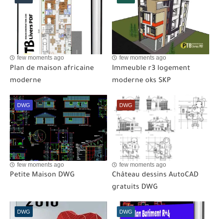
few moments ago
few moments ago
Plan de maison africaine
Immeuble r3 logement
moderne
moderne oks SKP
DWG
DWG
few moments ago
few moments ago
Petite Maison DWG
Château dessins AutoCAD
gratuits DWG
DWG
DWG