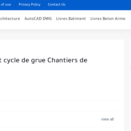
 of use
Privacy Policy
Contact Us
rchitecture
AutoCAD DWG
Livres Batiment
Livres Beton Arme
t cycle de grue Chantiers de