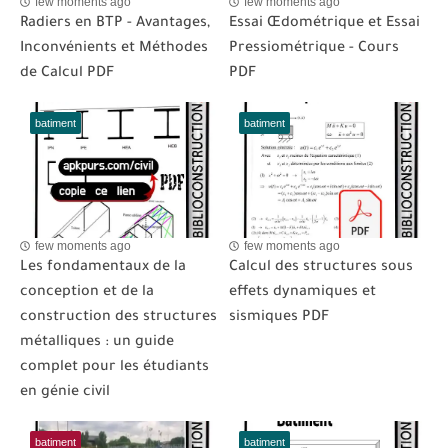
few moments ago
few moments ago
Radiers en BTP - Avantages,
Essai Œdométrique et Essai
Inconvénients et Méthodes
Pressiométrique - Cours
de Calcul PDF
PDF
batiment
batiment
few moments ago
few moments ago
Les fondamentaux de la
Calcul des structures sous
conception et de la
effets dynamiques et
construction des structures
sismiques PDF
métalliques : un guide
complet pour les étudiants
en génie civil
batiment
batiment