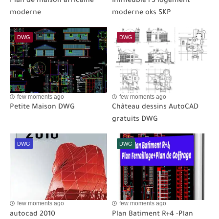
Plan de maison africaine
Immeuble r3 logement
moderne
moderne oks SKP
DWG
DWG
few moments ago
few moments ago
Petite Maison DWG
Château dessins AutoCAD
gratuits DWG
DWG
DWG
few moments ago
few moments ago
autocad 2010
Plan Batiment R+4 -Plan