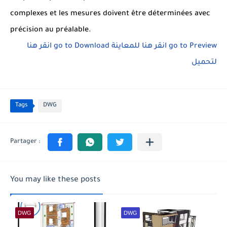
complexes et les mesures doivent être déterminées avec
précision au préalable.
انقر هنا
go to Download
انقر هنا للمعاينة
go to Preview
لتحميل
Tags
DWG
You may like these posts
DWG
DWG