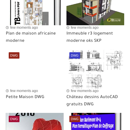
few moments ago
few moments ago
Plan de maison africaine
Immeuble r3 logement
moderne
moderne oks SKP
DWG
DWG
few moments ago
few moments ago
Petite Maison DWG
Château dessins AutoCAD
gratuits DWG
DWG
DWG