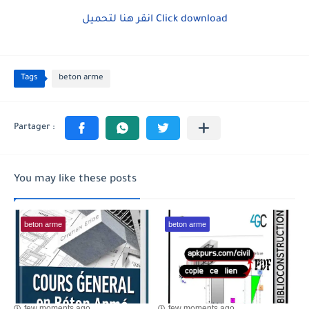
انقر هنا لتحميل
Click download
Tags
beton arme
You may like these posts
beton arme
beton arme
few moments ago
few moments ago