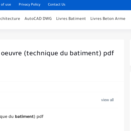
 of use
Privacy Policy
Contact Us
rchitecture
AutoCAD DWG
Livres Batiment
Livres Beton Arme
 oeuvre (technique du batiment) pdf
ique du
batiment
) pdf