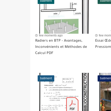
batiment
batimen
few moments ago
few mom
Radiers en BTP - Avantages,
Essai Œd
Inconvénients et Méthodes de
Pressiom
Calcul PDF
batiment
batimen