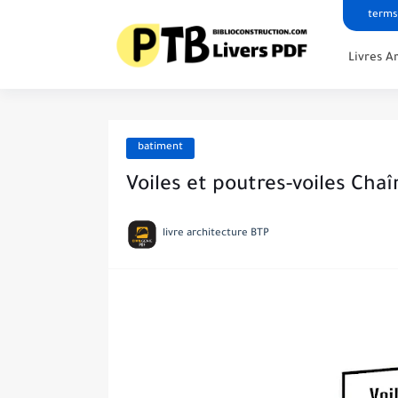
terms
Livres A
batiment
Voiles et poutres-voiles Cha
livre architecture BTP