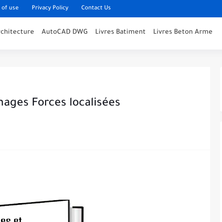
 of use
Privacy Policy
Contact Us
rchitecture
AutoCAD DWG
Livres Batiment
Livres Beton Arme
înages Forces localisées