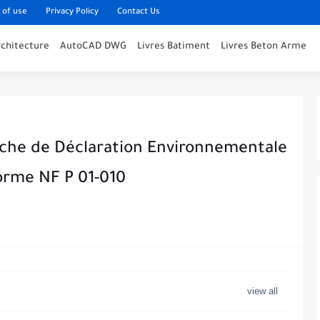
 of use
Privacy Policy
Contact Us
rchitecture
AutoCAD DWG
Livres Batiment
Livres Beton Arme
iche de Déclaration Environnementale
norme NF P 01-010