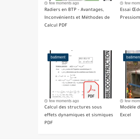
few moments ago
few mom
Radiers en BTP - Avantages,
Essai Œd
Inconvénients et Méthodes de
Pressiom
Calcul PDF
batiment
batimen
few moments ago
few mom
Calcul des structures sous
Modèle de
effets dynamiques et sismiques
Excel
PDF