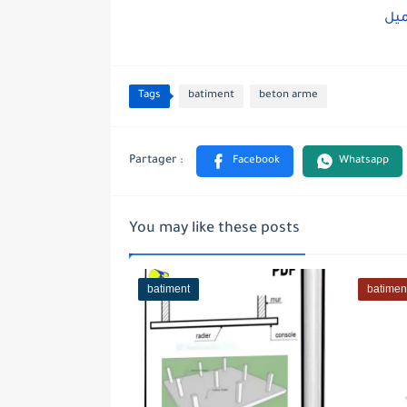
ميل
Tags
batiment
beton arme
You may like these posts
batiment
batimen